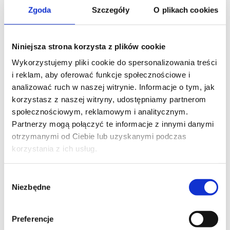
Serwisie
Zgoda
Szczegóły
O plikach cookies
realizacja zamówień produktów
cyfrowych (np. ebooki, nuty),
obsługa wsparcia finansowego
(Patronite, Suppi, Tipply),
Niniejsza strona korzysta z plików cookie
komunikacja z Użytkownikiem,
Wykorzystujemy pliki cookie do spersonalizowania treści
wysyłka newslettera i treści
i reklam, aby oferować funkcje społecznościowe i
marketingowych (na podstawie
zgody),
analizować ruch w naszej witrynie. Informacje o tym, jak
marketing i remarketing (np.
korzystasz z naszej witryny, udostępniamy partnerom
Google, Facebook),
społecznościowym, reklamowym i analitycznym.
prowadzenie statystyk (Google
Partnerzy mogą połączyć te informacje z innymi danymi
Analytics),
otrzymanymi od Ciebie lub uzyskanymi podczas
wyświetlanie multimediów
(YouTube, TikTok, Instagram),
korzystania z ich usług.
obsługa zgód cookies
(Cookiebot).
Wybór
§6 Podstawy prawne
Niezbędne
zgody
przetwarzania
art. 6 ust. 1 lit. a RODO – zgoda
Preferencje
Użytkownika (np. newsletter,