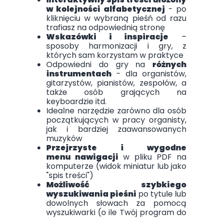
w kolejności alfabetycznej
- po
kliknięciu w wybraną pieśń od razu
trafiasz na odpowiednią stronę
Wskazówki i inspiracje
–
sposoby harmonizacji i gry, z
których sam korzystam w praktyce
Odpowiedni do gry na
różnych
instrumentach
- dla organistów,
gitarzystów, pianistów, zespołów, a
także osób grających na
keyboardzie itd.
Idealne narzędzie zarówno dla osób
początkujących w pracy organisty,
jak i bardziej zaawansowanych
muzyków
Przejrzyste i wygodne
menu nawigacji
w pliku PDF na
komputerze (widok miniatur lub jako
"spis treści")
Możliwość szybkiego
wyszukiwania pieśni
po tytule lub
dowolnych słowach za pomocą
wyszukiwarki (o ile Twój program do