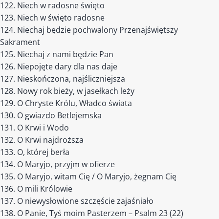
Niech w radosne święto
Niech w święto radosne
Niechaj będzie pochwalony Przenajświętszy
Sakrament
Niechaj z nami będzie Pan
Niepojęte dary dla nas daje
Nieskończona, najśliczniejsza
Nowy rok bieży, w jasełkach leży
O Chryste Królu, Władco świata
O gwiazdo Betlejemska
O Krwi i Wodo
O Krwi najdroższa
O, której berła
O Maryjo, przyjm w ofierze
O Maryjo, witam Cię / O Maryjo, żegnam Cię
O mili Królowie
O niewysłowione szczęście zajaśniało
O Panie, Tyś moim Pasterzem – Psalm 23 (22)