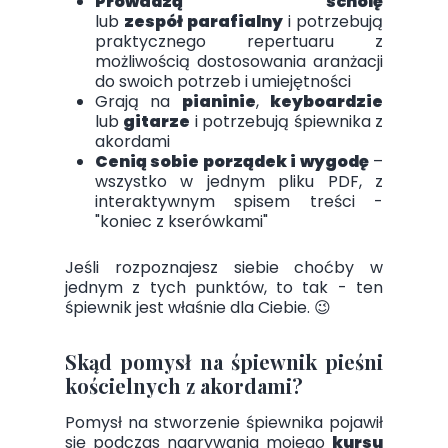
Prowadzą scholę
lub
zespół parafialny
i potrzebują
praktycznego repertuaru z
możliwością dostosowania aranżacji
do swoich potrzeb i umiejętności
Grają na
pianinie
,
keyboardzie
lub
gitarze
i potrzebują śpiewnika z
akordami
Cenią sobie porządek i wygodę
–
wszystko w jednym pliku PDF, z
interaktywnym spisem treści -
"koniec z kserówkami"
Jeśli rozpoznajesz siebie choćby w
jednym z tych punktów, to tak - ten
śpiewnik jest właśnie dla Ciebie. 😉
Skąd pomysł na śpiewnik pieśni
kościelnych z akordami?
Pomysł na stworzenie śpiewnika pojawił
się podczas nagrywania mojego
kursu