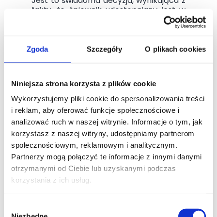
Jest to świadoma decyzja, wynikająca z
faktu, że śpiewnik udostępniany jest w
formie pliku PDF.
W formacie PDF najszybszym i
najwygodniejszym sposobem
Zgoda
Szczegóły
O plikach cookies
odnajdywania pieśni czy pieśni na dany
okres liturgiczny jest wyszukiwarka,
która powinna być dostępna w
większości programów do otwierania
Niniejsza strona korzysta z plików cookie
plików PDF.
Wykorzystujemy pliki cookie do spersonalizowania treści
i reklam, aby oferować funkcje społecznościowe i
Wpisując hasła takie jak, np:
analizować ruch w naszej witrynie. Informacje o tym, jak
Wielki Post
korzystasz z naszej witryny, udostępniamy partnerom
Adwent
społecznościowym, reklamowym i analitycznym.
lub fragment tytułu / tekstu pieśni
(np. „ufam Tobie”, „Krzyżu”)
Partnerzy mogą połączyć te informacje z innymi danymi
otrzymanymi od Ciebie lub uzyskanymi podczas
można natychmiast odnaleźć wszystkie
korzystania z ich usług.
pieśni związane z danym okresem
liturgicznym lub tematem, bez
Wybór
przeglądania wielu stron.
Niezbędne