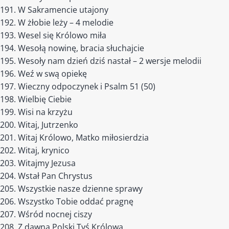
W Sakramencie utajony
W żłobie leży – 4 melodie
Wesel się Królowo miła
Wesołą nowinę, bracia słuchajcie
Wesoły nam dzień dziś nastał – 2 wersje melodii
Weź w swą opiekę
Wieczny odpoczynek i Psalm 51 (50)
Wielbię Ciebie
Wisi na krzyżu
Witaj, Jutrzenko
Witaj Królowo, Matko miłosierdzia
Witaj, krynico
Witajmy Jezusa
Wstał Pan Chrystus
Wszystkie nasze dzienne sprawy
Wszystko Tobie oddać pragnę
Wśród nocnej ciszy
Z dawna Polski Tyś Królową