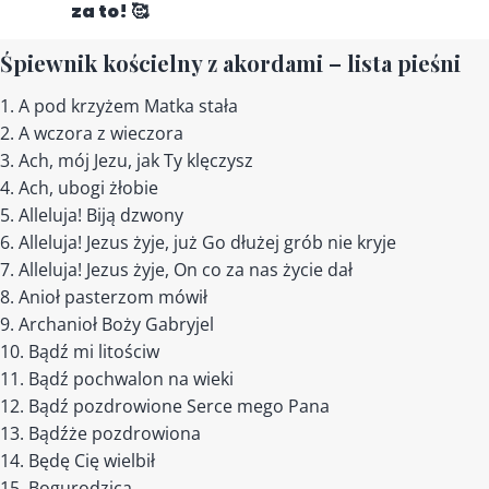
za to! 🥰
Śpiewnik kościelny z akordami – lista pieśni
A pod krzyżem Matka stała
A wczora z wieczora
Ach, mój Jezu, jak Ty klęczysz
Ach, ubogi żłobie
Alleluja! Biją dzwony
Alleluja! Jezus żyje, już Go dłużej grób nie kryje
Alleluja! Jezus żyje, On co za nas życie dał
Anioł pasterzom mówił
Archanioł Boży Gabryjel
Bądź mi litościw
Bądź pochwalon na wieki
Bądź pozdrowione Serce mego Pana
Bądźże pozdrowiona
Będę Cię wielbił
Bogurodzica