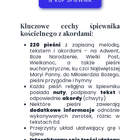
🛒 KUP ŚPIEWNIK
Kluczowe cechy śpiewnika
kościelnego z akordami:
220 pieśni
z zapisaną melodią,
tekstem i akordami – na Adwent,
Boże Narodzenie, Wielki Post,
Wielkanoc, a także pieśni
eucharystyczne, ku czci Najświętszej
Maryi Panny, do Miłosierdzia Bożego,
pieśni przygodne i hymny
Każda pieśń religijna w śpiewniku
posiada
nuty
, podpisany
tekst
i
odpowiednie
akordy
(chwyty)
Niektóre pieśni zawierają
dodatkowe informacje
odnośnie
wykonywanych zwrotek, różnic w
tekstach itd.
Przejrzysty układ ułatwiający grę i
śpiew
Interaktywny spis treści ułożony