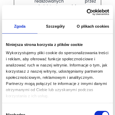
realizowanych przez
administratora lub przez
stronę trzecią
Ustawa z dnia 10 maja 2018 r. o
ochronie danych osobowych
(Dz.U. 2018 poz. 1000)
Zgoda
Szczegóły
O plikach cookies
Ustawa z dnia 16 lipca 2004 r.
Prawo telekomunikacyjne (Dz.U.
2004 nr 171 poz. 1800)
Niniejsza strona korzysta z plików cookie
Ustawa z dnia 4 lutego 1994 r. o
prawie autorskim i prawach
Wykorzystujemy pliki cookie do spersonalizowania treści
pokrewnych (Dz. U. 1994 Nr 24
i reklam, aby oferować funkcje społecznościowe i
poz. 83)
analizować ruch w naszej witrynie. Informacje o tym, jak
Jaki jest prawnie uzasadniony
korzystasz z naszej witryny, udostępniamy partnerom
interes realizowany przez
społecznościowym, reklamowym i analitycznym.
Administratora?
Partnerzy mogą połączyć te informacje z innymi danymi
W celu ewentualnego ustalenia,
otrzymanymi od Ciebie lub uzyskanymi podczas
dochodzenia lub obrony przed
korzystania z ich usług.
roszczeniami – podstawą prawną
przetwarzania jest nasz
Wybór
uzasadniony interes (art. 6 ust. 1 lit.
Niezbędne