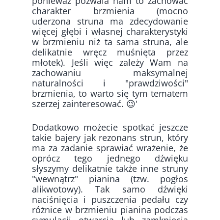
ponieważ pozwala nam to zachować
charakter brzmienia (mocno
uderzona struna ma zdecydowanie
więcej głębi i własnej charakterystyki
w brzmieniu niż ta sama struna, ale
delikatnie wręcz muśnięta przez
młotek). Jeśli więc zależy Wam na
zachowaniu maksymalnej
naturalności i "prawdziwości"
brzmienia, to warto się tym tematem
szerzej zainteresować. 😉'
Dodatkowo możecie spotkać jeszcze
takie bajery jak rezonans strun, który
ma za zadanie sprawiać wrażenie, że
oprócz tego jednego dźwięku
słyszymy delikatnie także inne struny
"wewnątrz" pianina (tzw. pogłos
alikwotowy). Tak samo dźwięki
naciśnięcia i puszczenia pedału czy
różnice w brzmieniu pianina podczas