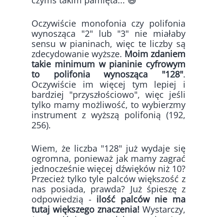
czymś takim pamięta... 😅
Oczywiście monofonia czy polifonia
wynosząca "2" lub "3" nie miałaby
sensu w pianinach, więc te liczby są
zdecydowanie wyższe.
Moim zdaniem
takie minimum w pianinie cyfrowym
to polifonia wynosząca "128"
.
Oczywiście im więcej tym lepiej i
bardziej "przyszłościowo", więc jeśli
tylko mamy możliwość, to wybierzmy
instrument z wyższą polifonią (192,
256).
Wiem, że liczba "128" już wydaje się
ogromna, ponieważ jak mamy zagrać
jednocześnie więcej dźwięków niż 10?
Przecież tylko tyle palców większość z
nas posiada, prawda? Już śpieszę z
odpowiedzią -
ilość palców nie ma
tutaj większego znaczenia!
Wystarczy,