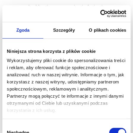
Jaką klawiaturę musi mieć pianino
cyfrowe?
I to jest
najważniejsze pytanie, jakie
powinno padać przy wyborze pianina
.
Zgoda
Szczegóły
O plikach cookies
Moim zdaniem są trzy podstawowe
cechy, które klawiatura pianina
powinna mieć, czyli...
Niniejsza strona korzysta z plików cookie
Wykorzystujemy pliki cookie do spersonalizowania treści
i reklam, aby oferować funkcje społecznościowe i
analizować ruch w naszej witrynie. Informacje o tym, jak
korzystasz z naszej witryny, udostępniamy partnerom
Klawiatura dynamiczna
społecznościowym, reklamowym i analitycznym.
Partnerzy mogą połączyć te informacje z innymi danymi
Klawiatura dynamiczna to taka, która
otrzymanymi od Ciebie lub uzyskanymi podczas
reaguje na siłę naszego nacisku lub
korzystania z ich usług.
uderzenia w klawisz. Jeśli naciśniemy
lekko - dźwięk powinien być bardzo
cichy, natomiast uderzenie w klawisz
Wybór
powinno wyzwolić zdecydowanie
Niezbędne