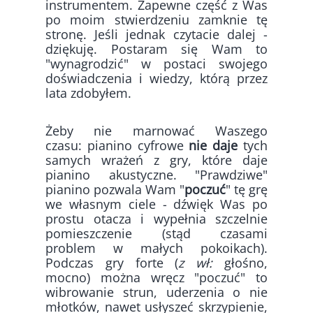
instrumentem. Zapewne część z Was
po moim stwierdzeniu zamknie tę
stronę. Jeśli jednak czytacie dalej -
dziękuję. Postaram się Wam to
"wynagrodzić" w postaci swojego
doświadczenia i wiedzy, którą przez
lata zdobyłem.
Żeby nie marnować Waszego
czasu: pianino cyfrowe
nie daje
tych
samych wrażeń z gry, które daje
pianino akustyczne. "Prawdziwe"
pianino pozwala Wam "
poczuć
" tę grę
we własnym ciele - dźwięk Was po
prostu otacza i wypełnia szczelnie
pomieszczenie (stąd czasami
problem w małych pokoikach).
Podczas gry forte (
z wł:
głośno,
mocno) można wręcz "poczuć" to
wibrowanie strun, uderzenia o nie
młotków, nawet usłyszeć skrzypienie,