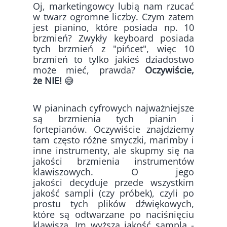
Oj, marketingowcy lubią nam rzucać
w twarz ogromne liczby. Czym zatem
jest pianino, które posiada np. 10
brzmień? Zwykły keyboard posiada
tych brzmień z "pińcet", więc 10
brzmień to tylko jakieś dziadostwo
może mieć, prawda?
Oczywiście,
że NIE!
😅
W pianinach cyfrowych najważniejsze
są brzmienia tych pianin i
fortepianów. Oczywiście znajdziemy
tam często różne smyczki, marimby i
inne instrumenty, ale skupmy się na
jakości brzmienia instrumentów
klawiszowych. O jego
jakości decyduje przede wszystkim
jakość sampli (czy próbek), czyli po
prostu tych plików dźwiękowych,
które są odtwarzane po naciśnięciu
klawisza. Im wyższa jakość sampla -