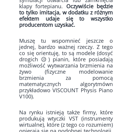
symulacji otwarcia lub zamknięcia
klapy fortepianu.
Oczywiście będzie
to tylko imitacja, w dodatku z różnym
efektem udaje się to wszystko
producentom uzyskać.
Muszę tu wspomnieć jeszcze o
jednej, bardzo ważnej rzeczy. Z tego
co się orientuję, to są modele (dosyć
drogich 😥) pianin, które posiadają
możliwość wytwarzania brzmienia na
żywo (fizyczne modelowanie
brzmienia za pomocą
matematycznych algorytmówn
przykładowo VISCOUNT Physis Piano
V100).
Na rynku istnieją także firmy, które
produkują wtyczki VST (instrumenty
wirtualne), które (z tego co rozumiem)
opierają się na podobnej technologii.