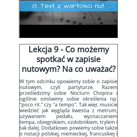
Lekcja 9 - Co możemy
spotkać w zapisie
nutowym? Na co uważać?
W tym odcinku opowiemy sobie o zapisie
nutowym, czyli partyturze. Razem
prześledzimy sobie Nocturn Chopina i
ogólnie omówimy sobie określenia np.
"poco rit." czy "a tempo". Tak więc musicie
wiedzieć jak wygląda kwestia z metrum,
używaniem pedału, wyznaczaniem
tempa, obiegnikiem, ozdobnikiem, trylem i
tak dalej. Dodatkowo powiemy sobie także
o notacji polskiej, niemieckiej, francuskiej i