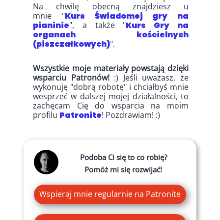
Na chwilę obecną znajdziesz u
mnie "
Kurs Świadomej gry na
pianinie
", a także "
Kurs Gry na
organach kościelnych
(piszczałkowych)
".
Wszystkie moje materiały powstają dzięki
wsparciu Patronów!
:) Jeśli uważasz, że
wykonuję "dobrą robotę" i chciałbyś mnie
wesprzeć w dalszej mojej działalności, to
zachęcam Cię do wsparcia na moim
profilu
Patronite
! Pozdrawiam! :)
Podoba Ci się to co robię?
Pomóż mi się rozwijać!
Wspieraj mnie regularnie na Patronite