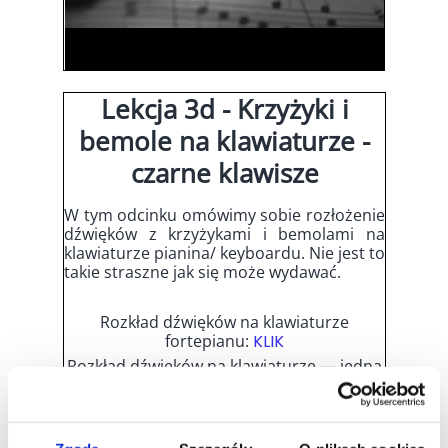
Lekcja 3d - Krzyżyki i
bemole na klawiaturze -
czarne klawisze
W tym odcinku omówimy sobie rozłożenie
dźwięków z krzyżykami i bemolami na
klawiaturze pianina/ keyboardu. Nie jest to
takie straszne jak się może wydawać.
Rozkład dźwięków na klawiaturze
fortepianu:
KLIK
Rozkład dźwięków na klawiaturze — jedna
oktawa (łącznie z czarnymi klawiszami):
KLIK