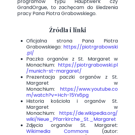
programów typu Hauptwerk czy
GrandOrgue, to zachęcam do śledzenia
pracy Pana Piotra Grabowskiego.
Źródła i linki
Oficjalna strona Pana Piotra
Grabowskiego:
https://piotrgrabowski
.pl/
Paczka organów z St. Margaret w
Monachium:
https://piotrgrabowski.pl
/munich-st-margaret/
Prezentacja paczki organów z St.
Margaret w
Monachium:
https://www.youtube.co
m/watch?v=Hch-15Yx6pg
Historia kościoła i organów St.
Margaret w
Monachium:
https://de.wikipedia.org/
wiki/Neue_Pfarrkirche_St._Margaret
Zdjęcia organów St. Margaret:
Wikimedia Commons
(autor: