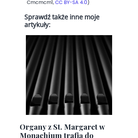
Cmcmcm1,
CC BY-SA 4.0
)
Sprawdź także inne moje
artykuły:
Organy z St. Margaret w
Monachium trafią do