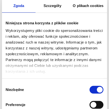
St. Margaret? Sprawdź film od
Zgoda
Szczegóły
O plikach cookies
Pana Piotra!
Najlepszy sposób na poznanie charakteru
konkretnego instrumentu to jego
Niniejsza strona korzysta z plików cookie
posłuchanie.
Wykorzystujemy pliki cookie do spersonalizowania treści
W prezentacji nowej paczki sampli
i reklam, aby oferować funkcje społecznościowe i
organowych wykorzystano utwór Fantasie
No. 3 op. 157 Camille'a Saint-Saënsa,
analizować ruch w naszej witrynie. Informacje o tym, jak
wykonany przez Christiana Brembecka.
korzystasz z naszej witryny, udostępniamy partnerom
Nagranie pozwala usłyszeć zarówno
społecznościowym, reklamowym i analitycznym.
możliwości brzmieniowe instrumentu, ale
Partnerzy mogą połączyć te informacje z innymi danymi
także akustykę kościoła St. Margaret w
otrzymanymi od Ciebie lub uzyskanymi podczas
Monachium.
korzystania z ich usług.
Wybór
Niezbędne
zgody
Preferencje