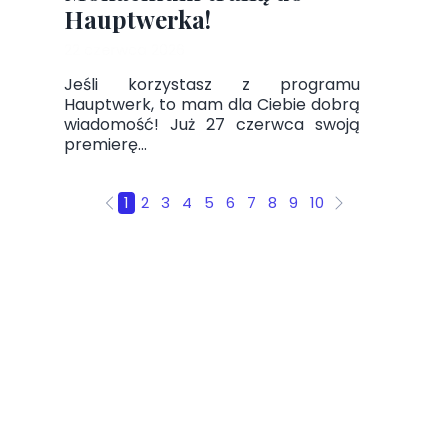
Hauptwerka!
22 czerwca 2026
Jeśli korzystasz z programu
Hauptwerk, to mam dla Ciebie dobrą
wiadomość! Już 27 czerwca swoją
premierę...
1
2
3
4
5
6
7
8
9
10