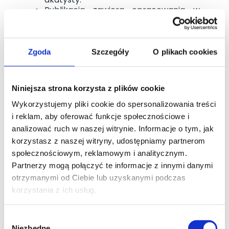
Publikacja zawiera opracowania w
układzie jedno-, dwu-, trzy- i
czterogłosowym (zarówno w układzie
"organowym", jak i
charakterystycznym dla chórów, tj.
Zgoda
Szczegóły
O plikach cookies
SATB).
Utwory zostały uporządkowane według
Niniejsza strona korzysta z plików cookie
okresów roku liturgicznego i
przeznaczenia, co sprawia, że śpiewnik
Wykorzystujemy pliki cookie do spersonalizowania treści
jest praktyczny i łatwy w codziennym
i reklam, aby oferować funkcje społecznościowe i
użytku.
analizować ruch w naszej witrynie. Informacje o tym, jak
korzystasz z naszej witryny, udostępniamy partnerom
✅
Plusy:
społecznościowym, reklamowym i analitycznym.
Bardzo obszerny i uniwersalny
Partnerzy mogą połączyć te informacje z innymi danymi
materiał
otrzymanymi od Ciebie lub uzyskanymi podczas
Opracowania jedno- i wielogłosowe
korzystania z ich usług.
Łączy pieśni tradycyjne i współczesne
Zawiera unikatowe dodatki, takie jak
Pasja wg. św. Jana czy Exsultet
Wybór
Wygodne opracowania dla chórów
Niezbędne