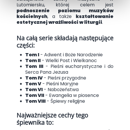
Lutomiersku, której celem jest
podnoszenie poziomu muzyków
kościelnych
, a także
kształtowanie
estetycznej wrażliwości w liturgii
.
Na całą serie składają następujące
części:
Tom I
- Adwent i Boże Narodzenie
Tom II
- Wielki Post i Wielkanoc
Tom III
- Pieśni eucharystyczne i do
Serca Pana Jezusa
Tom IV
- Pieśni przygodne
Tom V
- Pieśni Maryjne
Tom VI
- Nabożeństwa
Tom VII
- Ewangelia w piosence
Tom VIII
- Śpiewy religijne
Najważniejsze cechy tego
śpiewnika to: