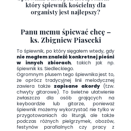
który śpiewnik kościelny dla
organisty jest najlepszy?
Panu memu śpiewać chcę –
ks. Zbigniew Piasecki
To śpiewnik, po który sięgałem wtedy, gdy
nie mogłem znaleźć konkretnej pieśni
w innych zbiorach
, takich jak np.
śpiewnik ks. Siedleckiego.
Ogromnym plusem tego śpiewnika jest to,
że oprócz tradycyjnej linii melodycznej
zawiera także
zapisane akordy
(tzw.
chwyty gitarowe). To świetne ułatwienie
zwłaszcza dla osób grających na
keyboardzie lub gitarze, ponieważ
śpiewnik możemy wykorzystać nie tylko w
przygotowaniach do liturgii, ale także
podczas różnych pielgrzymek, obozów,
festynów parafialnych czy pracy z