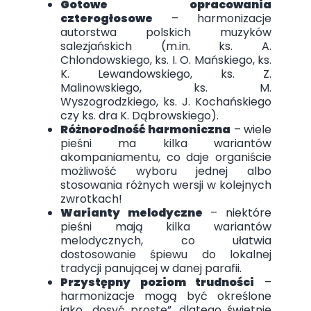
Gotowe opracowania
czterogłosowe
– harmonizacje
autorstwa polskich muzyków
salezjańskich (m.in. ks. A.
Chlondowskiego, ks. I. O. Mańskiego, ks.
K. Lewandowskiego, ks. Z.
Malinowskiego, ks. M.
Wyszogrodzkiego, ks. J. Kochańskiego
czy ks. dra K. Dąbrowskiego).
Różnorodność harmoniczna
– wiele
pieśni ma kilka wariantów
akompaniamentu, co daje organiście
możliwość wyboru jednej albo
stosowania różnych wersji w kolejnych
zwrotkach!
Warianty melodyczne
– niektóre
pieśni mają kilka wariantów
melodycznych, co ułatwia
dostosowanie śpiewu do lokalnej
tradycji panującej w danej parafii.
Przystępny poziom trudności
–
harmonizacje mogą być określone
jako „dosyć proste”, dlatego świetnie