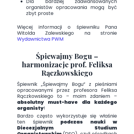
Dla bardziej zaawansowanych
organistów opracowania mogą być
zbyt proste
Więcej informacji o śpiewniku Pana
Witolda Zalewskiego na stronie
Wydawnictwa PWM
Śpiewajmy Bogu –
harmonizacje prof. Feliksa
Rączkowskiego
Śpiewnik „Śpiewajmy Bogu” z pieśniami
opracowanymi przez profesora Feliksa
Rączkowskiego to – moim zdaniem –
absolutny must-have dla każdego
organisty
!
Bardzo często wykorzystuje się właśnie
ten śpiewnik
podczas nauki w
Diecezjalnym Studium
Organistowskim
(DSO), czyli ośrodkach