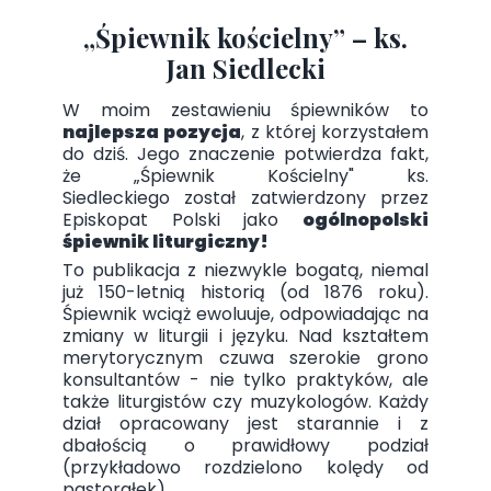
„Śpiewnik kościelny” – ks.
Jan Siedlecki
W moim zestawieniu śpiewników to
najlepsza pozycja
, z której korzystałem
do dziś. Jego znaczenie potwierdza fakt,
że „Śpiewnik Kościelny" ks.
Siedleckiego został zatwierdzony przez
Episkopat Polski jako
ogólnopolski
śpiewnik liturgiczny!
To publikacja z niezwykle bogatą, niemal
już 150-letnią historią (od 1876 roku).
Śpiewnik wciąż ewoluuje, odpowiadając na
zmiany w liturgii i języku. Nad kształtem
merytorycznym czuwa szerokie grono
konsultantów - nie tylko praktyków, ale
także liturgistów czy muzykologów. Każdy
dział opracowany jest starannie i z
dbałością o prawidłowy podział
(przykładowo rozdzielono kolędy od
pastorałek).