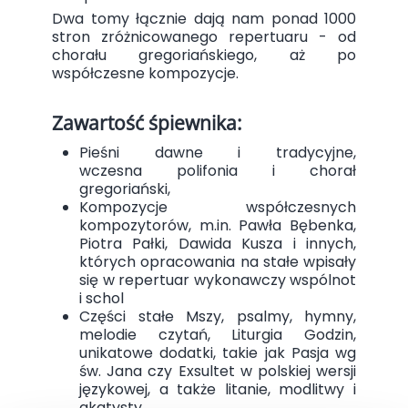
Dwa tomy łącznie dają nam ponad 1000
stron zróżnicowanego repertuaru - od
chorału gregoriańskiego, aż po
współczesne kompozycje.
Zawartość śpiewnika:
Pieśni dawne i tradycyjne,
wczesna polifonia i chorał
gregoriański,
Kompozycje współczesnych
kompozytorów, m.in. Pawła Bębenka,
Piotra Pałki, Dawida Kusza i innych,
których opracowania na stałe wpisały
się w repertuar wykonawczy wspólnot
i schol
Części stałe Mszy, psalmy, hymny,
melodie czytań, Liturgia Godzin,
unikatowe dodatki, takie jak Pasja wg
św. Jana czy Exsultet w polskiej wersji
językowej, a także litanie, modlitwy i
akatysty.