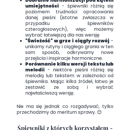
Dobranie harmonizacji pod kątem
umiejętności
- śpiewniki różnią się
poziomem trudności opracowania
danej pieśni (istotne zwłaszcza w
przypadku śpiewników
czterogłosowych), więc możemy
wybrać łatwiejszą dla nas wersję
"Świeżość" w grze i ciągły rozwój
-
unikamy rutyny i ciągłego grania w ten
sam sposób, odkrywamy nowe
przejścia i inspiracje harmoniczne.
Porównanie kilku wersji tekstu lub
melodii
- niektóre pieśni różnią się
melodią lub tekstem w zależności od
śpiewnika. Mając kilka źródeł, łatwo je
zestawić ze sobą i wybrać
najwłaściwszą wersję.
Nie ma się jednak co rozgadywać, tylko
przechodzimy do meritum sprawy. 😊
Śpiewniki z których korzystałem -